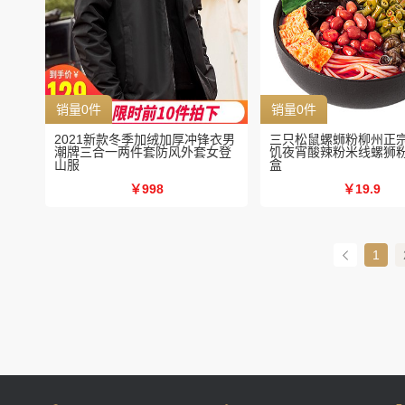
销量0件
销量0件
2021新款冬季加绒加厚冲锋衣男
三只松鼠螺蛳粉柳州正
潮牌三合一两件套防风外套女登
饥夜宵酸辣粉米线螺狮粉3
山服
盒
￥998
￥19.9
1