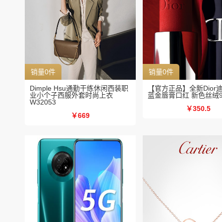
销量0件
销量0件
Dimple Hsu通勤干练休闲西装职
【官方正品】全新Dior
业小个子西服外套时尚上衣
蓝金唇膏口红 新色丝绒99
W32053
￥350.5
￥669