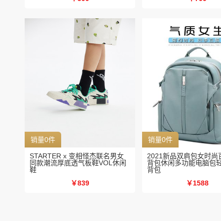
销量0件
销量0件
STARTER x 变相怪杰联名男女
2021新品双肩包女时尚
同款潮流厚底透气板鞋VOL休闲
背包休闲多功能电脑包
鞋
背包
￥839
￥1588