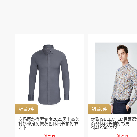
销量0件
销量0件
商场同款微奢零度2021男士商务
绫致|SELECTED思莱
衬衫修身免烫灰色休闲长袖衬衣
商务休闲长袖衬衫男
四季
S|419305572
￥599
￥799