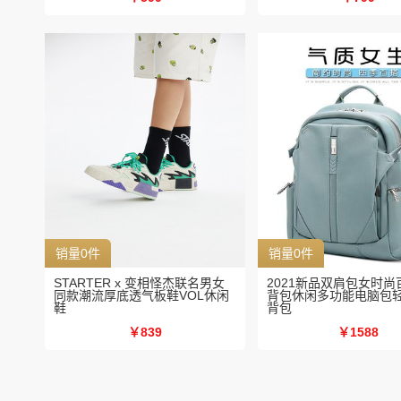
销量0件
销量0件
STARTER x 变相怪杰联名男女
2021新品双肩包女时尚
同款潮流厚底透气板鞋VOL休闲
背包休闲多功能电脑包
鞋
背包
￥839
￥1588