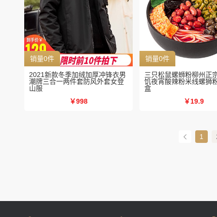
销量0件
销量0件
2021新款冬季加绒加厚冲锋衣男
三只松鼠螺蛳粉柳州正
潮牌三合一两件套防风外套女登
饥夜宵酸辣粉米线螺狮粉3
山服
盒
￥998
￥19.9
1