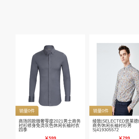
销量0件
销量0件
商场同款微奢零度2021男士商务
绫致|SELECTED思莱
衬衫修身免烫灰色休闲长袖衬衣
商务休闲长袖衬衫男
四季
S|419305572
￥599
￥799