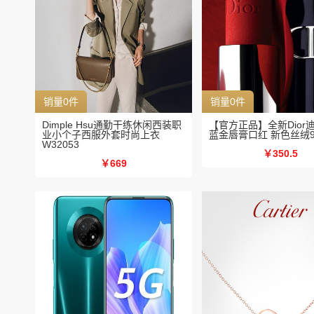
销量0件
销量0件
Dimple Hsu通勤干练休闲西装职
【官方正品】全新Dior
业小个子西服外套时尚上衣
蓝金唇膏口红 新色丝绒99
W32053
￥350.5
￥669