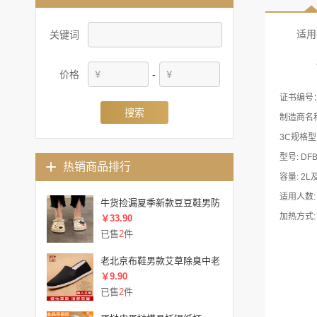
适用
关键词
价格
-
证书编号：2
搜索
制造商名
型号: DFB
热销商品排行
容量: 2
适用人数: 
牛货捡漏夏季新款豆豆鞋男防
加热方式:
￥33.90
已售
2
件
老北京布鞋男款艾草除臭中老
￥9.90
已售
2
件