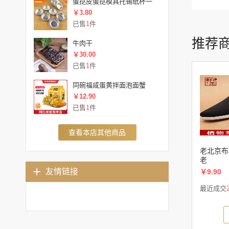
蛋挞皮蛋挞模具托锡纸杯一
￥3.80
已售
1
件
推荐
牛肉干
￥30.00
已售
1
件
同碗福咸蛋黄拌面泡面蟹
￥12.90
已售
1
件
查看本店其他商品
老北京布
老
友情链接
￥9.90
最近成交