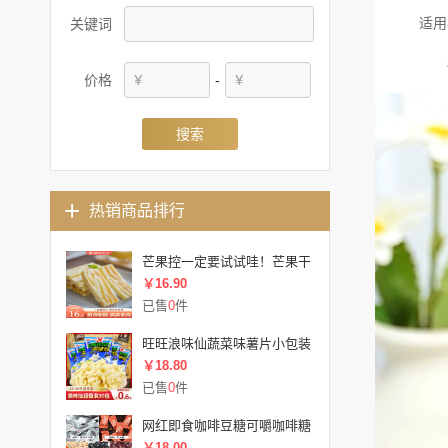
适用
关键词
价格
-
搜索
热销商品排行
芒果控一定要试试哇！芒果干
￥16.90
已售
0
件
旺旺浪味仙蔬菜味薯片小包装
￥18.80
已售
0
件
网红即食咖啡豆糖可嚼咖啡糖
￥18.00