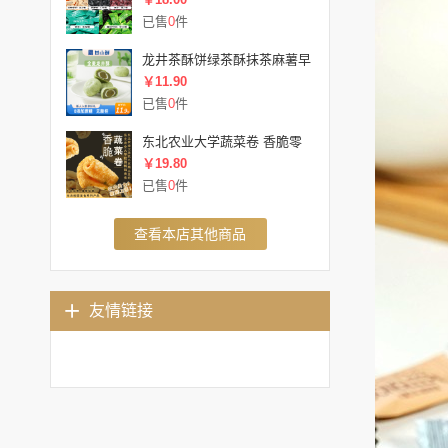
已售
0
件
龙井茶酥饼绿茶酥抹茶麻薯早
￥11.90
已售
0
件
东北农业大学蔬菜卷 香脆零
￥19.80
已售
0
件
查看本店其他商品
友情链接