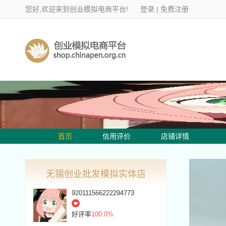
您好,欢迎来到创业模拟电商平台!
登录
|
免费注册
首页
信用评价
店铺详情
无锡创业批发模拟实体店
920111566222294773
好评率
100.0%