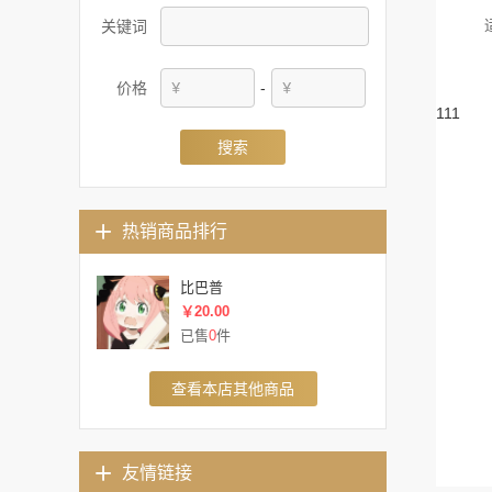
关键词
价格
-
111
搜索
热销商品排行
比巴普
￥20.00
已售
0
件
查看本店其他商品
友情链接