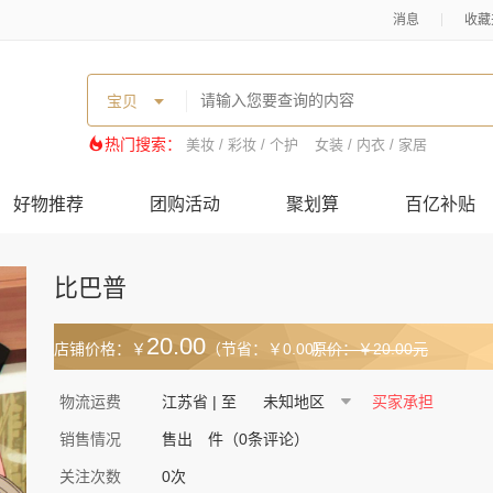
消息
收藏
宝贝
热门搜索：
美妆 / 彩妆 / 个护
女装 / 内衣 / 家居
好物推荐
团购活动
聚划算
百亿补贴
比巴普
20.00
店铺价格：￥
（节省：￥0.00）
原价：￥20.00元
物流运费
江苏省 | 至
买家承担
销售情况
售出
件（0条评论）
关注次数
0次